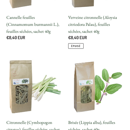
sachet
sachet
40g
40g
Cannelle feuilles
Verveine citronnelle (Aloysia
(Cinnamomum burmannii L.),
citriodora Palau), feuilles
feuilles séchées, sachet 40g
séchées, sachet 40g
Prix
€8,40 EUR
Prix
€8,40 EUR
normal
normal
ÉPUISÉ
Citronnelle
Brisée
(Cymbopogon
(Lippia
citratus),
alba),
feuilles
feuilles
séchées,
séchées,
sachet
sachet
40g
40g
Citronnelle (Cymbopogon
Brisée (Lippia alba), feuilles
citratus), feuilles séchées, sachet
séchées, sachet 40g