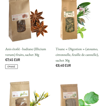
étoilé
« Digestion »
-
(atoumo,
badiane
citronnelle,
(Illicium
feuille
verum)
de
fruits,
cannelle),
sachet
sachet
30g
30g
Anis étoilé - badiane (Illicium
Tisane « Digestion » (atoumo,
verum) fruits, sachet 30g
citronnelle, feuille de cannelle),
Prix
€7,45 EUR
sachet 30g
normal
Prix
€8,40 EUR
ÉPUISÉ
normal
Rooibos
Framboisier
(Aspalathus
(Rubus
linearis)
idaeus
feuilles
L.),
sèches,
feuilles