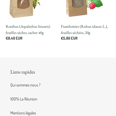
sachet
séchées,
40g
20g
Rooibos (Aspalathus linearis)
Framboisier (Rubus idaeus L.),
feuilles sèches, sachet 40g
feuilles séchées, 20g
Prix
€8,40 EUR
Prix
€5,80 EUR
normal
normal
Liens rapides
Qui sommes nous ?
100% La Réunion
Mentions légales