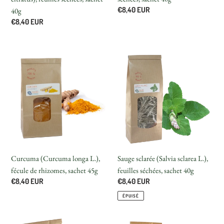
Prix
€8,40 EUR
40g
normal
Prix
€8,40 EUR
normal
Curcuma
Sauge
(Curcuma
sclarée
longa
(Salvia
L.),
sclarea
fécule
L.),
de
feuilles
rhizomes,
séchées,
sachet
sachet
45g
40g
Curcuma (Curcuma longa L.),
Sauge sclarée (Salvia sclarea L.),
fécule de rhizomes, sachet 45g
feuilles séchées, sachet 40g
Prix
€8,40 EUR
Prix
€8,40 EUR
normal
normal
ÉPUISÉ
Anis
Tisane