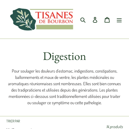
Passer
au
contenu
Rechercher
Se connecter
Panier
C
Digestion
o
Pour soulager les douleurs d'estomac, indigestions, constipations,
ballonnements et maux de ventre, les plantes médicinales ou
l
aromatiques réunionnaises sont nombreuses. Elles sont bien connues
des tradipraticiens et utilisées depuis des générations. Les plantes
l
mentionnées ci-dessous sont traditionnellement utilisées pour traiter
ou soulager ce symptôme ou cette pathologie.
e
c
TRIER PAR
14 produits