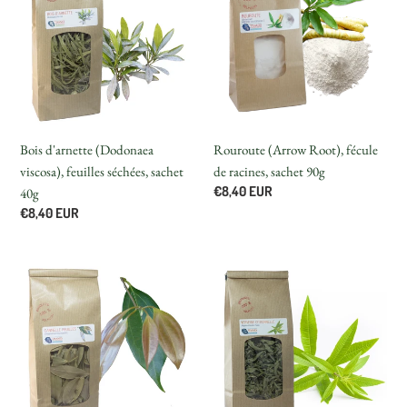
(Dodonaea
Root),
viscosa),
fécule
feuilles
de
séchées,
racines,
sachet
sachet
40g
90g
Bois d'arnette (Dodonaea
Rouroute (Arrow Root), fécule
viscosa), feuilles séchées, sachet
de racines, sachet 90g
Prix
€8,40 EUR
40g
normal
Prix
€8,40 EUR
normal
Cannelle
Verveine
feuilles
citronnelle
(Cinnamomum
(Aloysia
burmannii
citriodora
L.),
Palau),
feuilles
feuilles
séchées,
séchées,