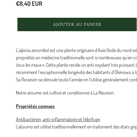
Prix
€8,40 EUR
normal
AJOUTER AU PANIER
Ajout
d'un
L'
alpinia
zerumbet
est une plante originaire d’Asie (Inde du nord es
produit
propriétés en médecine traditionnelle sont si nombreuses qu'en cr
à
tous les maux
». Cette plante recèle un anti oxydant très puissant à
votre
récemment l’exceptionnelle longévité des habitants d’Okinowa à 
panier
Sa floraison se déroule toute l’année on l’utilise généralement cont
Notre atoumo est cultivé et conditionné à La Réunion.
Propriétés connues
Antibactérien, anti-inflammatoire et fébrifuge
L'atoumo est utilisé traditionnellement en traitement des états gri