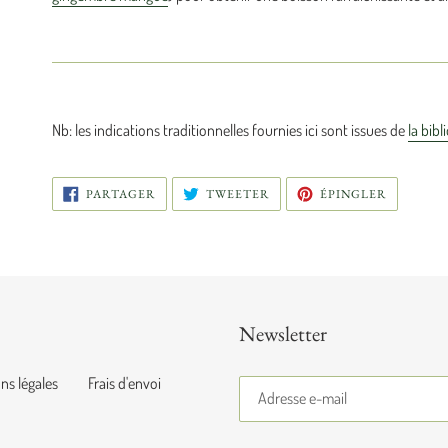
Nb: les indications traditionnelles fournies ici sont issues de
la bib
PARTAGER
TWEETER
ÉPINGLE
PARTAGER
TWEETER
ÉPINGLER
SUR
SUR
SUR
FACEBOOK
TWITTER
PINTERE
Newsletter
ns légales
Frais d'envoi