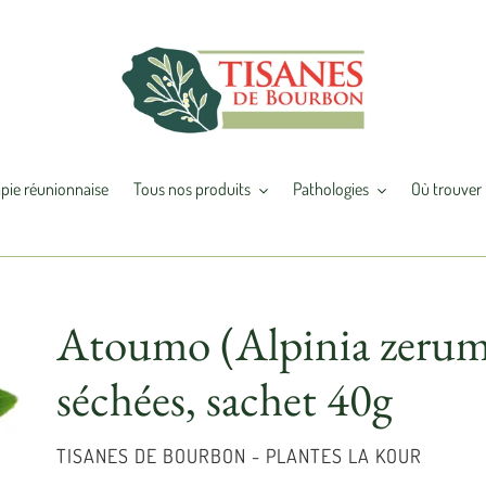
pie réunionnaise
Tous nos produits
Pathologies
Où trouver 
Atoumo (Alpinia zerumbe
séchées, sachet 40g
DISTRIBUTEUR
TISANES DE BOURBON - PLANTES LA KOUR