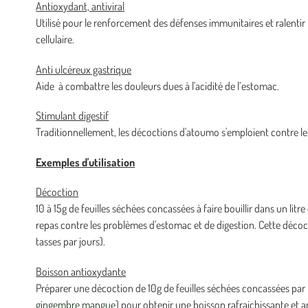
Antioxydant, antiviral
Utilisé pour le renforcement des défenses immunitaires et ralentir l
cellulaire.
Anti ulcéreux gastrique
Aide à combattre les douleurs dues à l'acidité de l’estomac.
Stimulant digestif
Traditionnellement, les décoctions d'atoumo s'emploient contre les
Exemples d'utilisation
Décoction
10 à 15g de feuilles séchées concassées à faire bouillir dans un lit
repas contre les problèmes d'estomac et de digestion. Cette décoct
tasses par jours).
Boisson antioxydante
Préparer une décoction de 10g de feuilles séchées concassées par 
gingembre mangue
) pour obtenir une boisson rafraichissante et