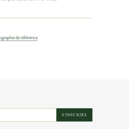
liographie de référence
.
R
ST
S'INSCRIRE